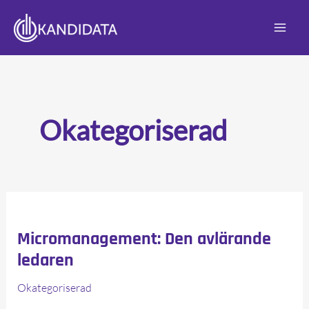
Hoppa
till
innehåll
Okategoriserad
Micromanagement: Den avlärande
ledaren
Okategoriserad