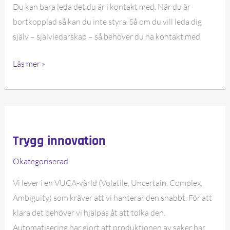
Du kan bara leda det du är i kontakt med. När du är
bortkopplad så kan du inte styra. Så om du vill leda dig
själv – självledarskap – så behöver du ha kontakt med
4
Läs mer »
strategier
för
självledarskap
Trygg innovation
Okategoriserad
Vi lever i en VUCA-värld (Volatile, Uncertain, Complex,
Ambiguity) som kräver att vi hanterar den snabbt. För att
klara det behöver vi hjälpas åt att tolka den.
Automatisering har gjort att produktionen av saker har