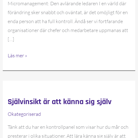
Micromanagement: Den avlärande ledaren I en värld där
förändring sker snabbt och oväntat, är det omöjligt för en
enda person att ha full kontroll. Ändå ser vi fortfarande
organisationer där chefer och medarbetare uppmanas att
[…]
Micromanagement:
Läs mer »
Den
avlärande
ledaren
Självinsikt är att känna sig själv
Okategoriserad
Tänk att du har en kontrollpanel som visar hur du mår och
presterar i olika situationer. Att lära känna sig själv är att