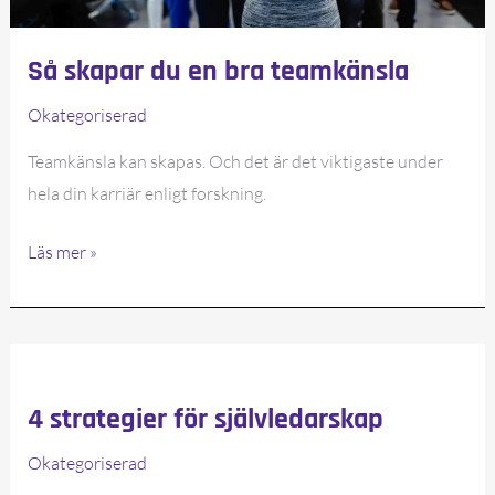
Så skapar du en bra teamkänsla
Okategoriserad
Teamkänsla kan skapas. Och det är det viktigaste under
hela din karriär enligt forskning.
Så
Läs mer »
skapar
du
en
bra
teamkänsla
4 strategier för självledarskap
Okategoriserad