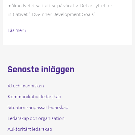
målmedvetet sätt att se på våra liv. Det är syftet för
initiativet ”IDG-Inner Development Goals”.
IDG
Läs mer »
för
en
hållbar
värld
Senaste inläggen
–
fritt
AI och människan
resursforum
Kommunikativt ledarskap
Situationsanpassat ledarskap
Ledarskap och organisation
Auktoritärt ledarskap