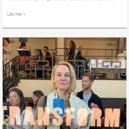
Trygg
Läs mer »
innovation