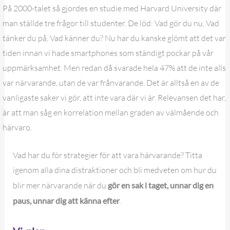
På 2000-talet så gjordes en studie med Harvard University där
man ställde tre frågor till studenter. De löd: Vad gör du nu, Vad
tänker du på, Vad känner du? Nu har du kanske glömt att det var
tiden innan vi hade smartphones som ständigt pockar på vår
uppmärksamhet. Men redan då svarade hela 47% att de inte alls
var närvarande, utan de var frånvarande. Det är alltså en av de
vanligaste saker vi gör, att inte vara där vi är. Relevansen det har,
är att man såg en korrelation mellan graden av välmående och
härvaro.
Vad har du för strategier för att vara härvarande? Titta
igenom alla dina distraktioner och bli medveten om hur du
blir mer närvarande när du
gör en sak i taget, unnar dig en
paus, unnar dig att känna efter
.