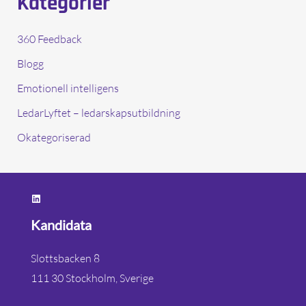
Kategorier
360 Feedback
Blogg
Emotionell intelligens
LedarLyftet – ledarskapsutbildning
Okategoriserad
https://www.linkedin.com/company/kandidata/?originalSubdomain=se
Kandidata
Slottsbacken 8
111 30 Stockholm, Sverige