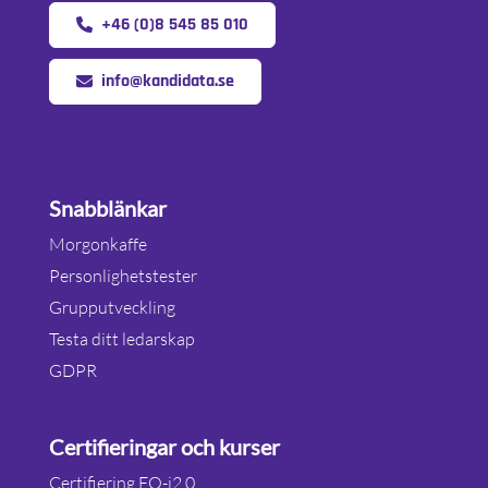
+46 (0)8 545 85 010
info@kandidata.se
Snabblänkar
Morgonkaffe
Personlighetstester
Grupputveckling
Testa ditt ledarskap
GDPR
Certifieringar och kurser
Certifiering EQ-i2.0