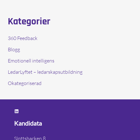
Kategorier
360 Feedback
Blogg
Emotionell intelligens
LedarLyftet – ledarskapsutbildning
Okategoriserad
https://www.linkedin.com/company/kandidata/?originalSubdomain=se
Kandidata
Slottsbacken 8