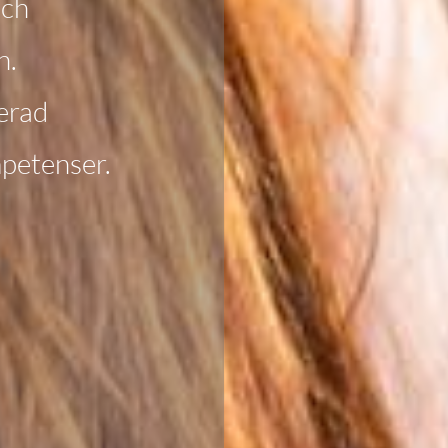
och
n.
erad
petenser.