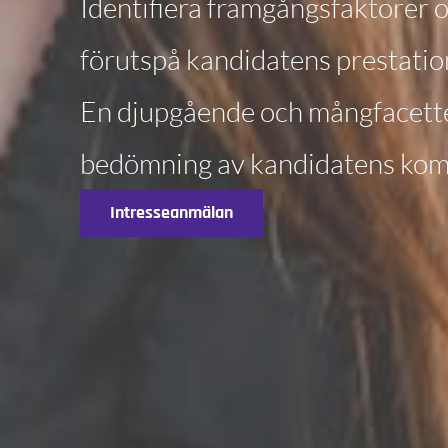
Identifiera framgångsfaktorer 
förutspå kandidatens prestatio
En djupgående och mångfacett
bedömning av kandidatens kom
Intresseanmälan