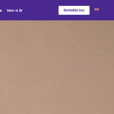
e
Vem vi är
Kontakta oss