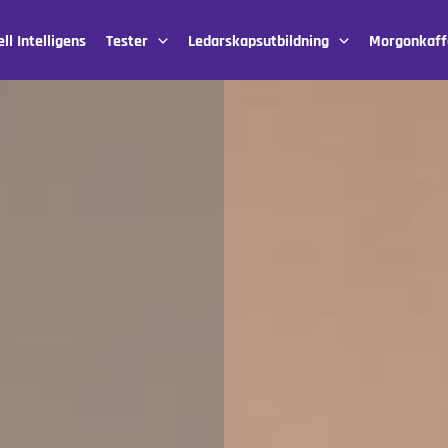
ll Intelligens
Tester
Ledarskapsutbildning
Morgonkaff