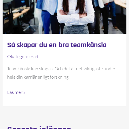
Så skapar du en bra teamkänsla
Okategoriserad
Teamkänsla kan skapas. Och det är det viktigaste under
hela din karriär enligt forskning.
Så
Läs mer »
skapar
du
en
bra