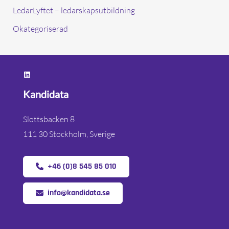
LedarLyftet – ledarskapsutbildning
Okategoriserad
https://www.linkedin.com/company/kandidata/?originalSubdomain=se
Kandidata
Slottsbacken 8
111 30 Stockholm, Sverige
+46 (0)8 545 85 010
info@kandidata.se