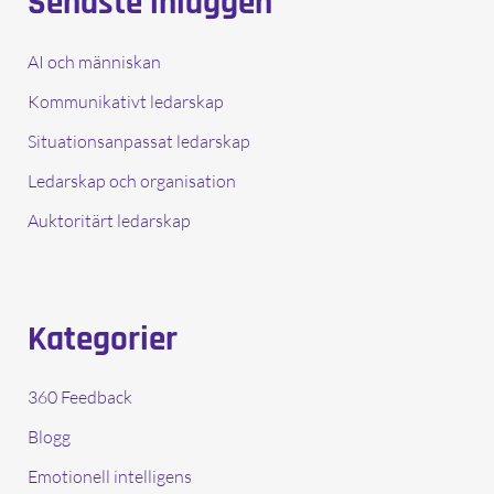
Senaste inläggen
teamkänsla
AI och människan
Kommunikativt ledarskap
Situationsanpassat ledarskap
Ledarskap och organisation
Auktoritärt ledarskap
Kategorier
360 Feedback
Blogg
Emotionell intelligens