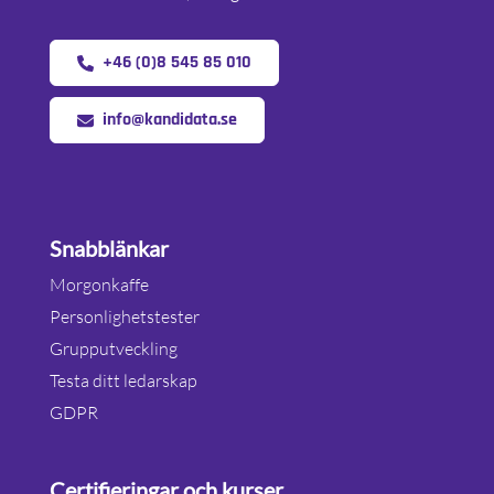
+46 (0)8 545 85 010
info@kandidata.se
Snabblänkar
Morgonkaffe
Personlighetstester
Grupputveckling
Testa ditt ledarskap
GDPR
Certifieringar och kurser