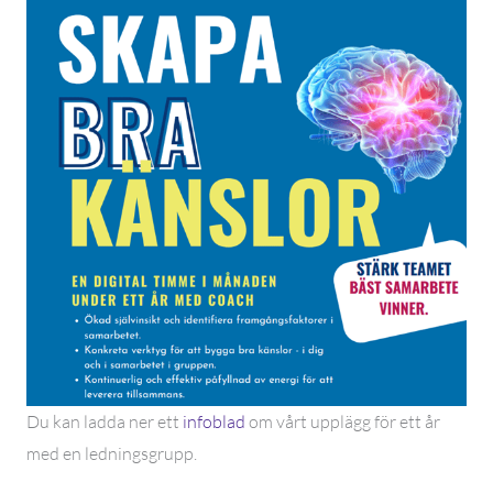
Du kan ladda ner ett
infoblad
om vårt upplägg för ett år
med en ledningsgrupp.