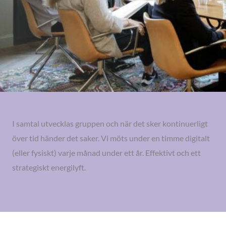
I samtal utvecklas gruppen och när det sker kontinuerligt
över tid händer det saker. Vi möts under en timme digitalt
(eller fysiskt) varje månad under ett år. Effektivt och ett
strategiskt energilyft.